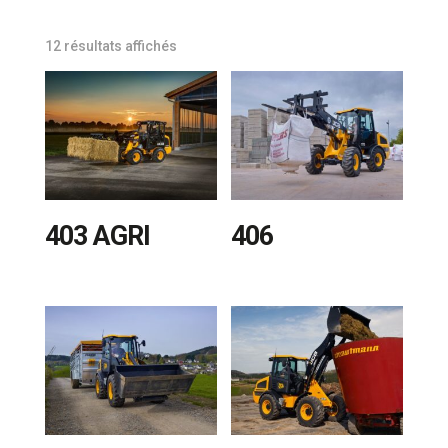
Trié
12 résultats affichés
du
plus
récent
au
plus
ancien
403 AGRI
406