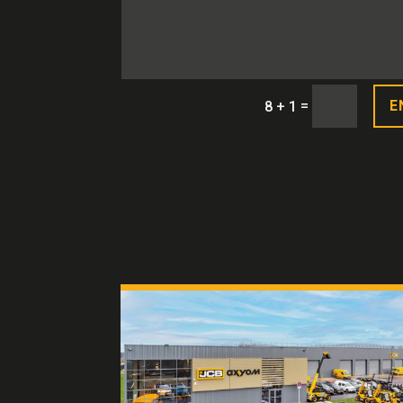
=
E
8 + 1