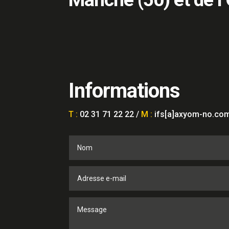
Informations
T :
02 31 71 22 22 /
M :
ifs[a]axyom-no.co