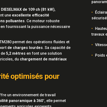
panorami
 DIESELMAX de 109 ch (81 kW)
,
Éclair
ant une
excellente efficacité
sécurisé
ons polluantes
. Ce moteur robuste
 en fournissant la puissance nécessaire
Hauteu
travaux 
a TM280 permet des opérations fluides et
Vitess
sport de charges lourdes
. Sa capacité de
e de
5,2 mètres
en font une solution
Poids 
gricoles, du
chargement de matériaux
rité optimisés pour
fre un environnement de travail
ibilité panoramique à 360°
, elle permet
nnements agricoles exigeants.