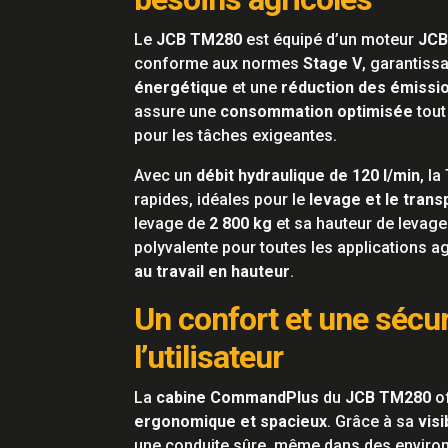
Le
JCB TM280
est équipé d’un moteur
JCB
conforme aux normes
Stage V
, garantiss
énergétique
et une
réduction des émissi
assure une
consommation optimisée
tout
pour les tâches exigeantes.
Avec un
débit hydraulique de 120 l/min
, l
rapides, idéales pour le
levage et le tran
levage de
2 800 kg
et sa hauteur de levag
polyvalente pour toutes les applications a
au travail en hauteur
.
Un confort et une sécu
l’utilisateur
La
cabine CommandPlus
du
JCB TM280
of
ergonomique et spacieux
. Grâce à sa
vis
une conduite sûre, même dans des enviro