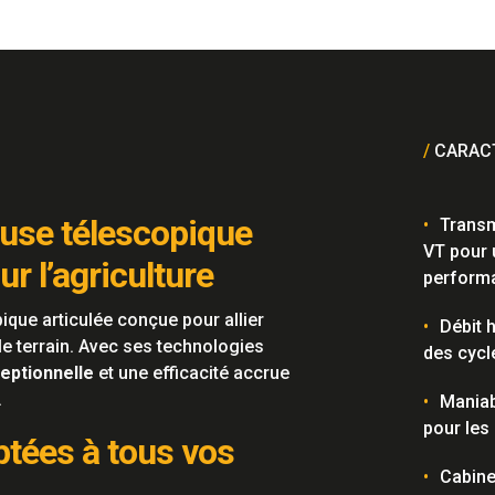
/
CARACT
use télescopique
Transm
VT pour 
r l’agriculture
perform
que articulée conçue pour allier
Débit 
le terrain. Avec ses technologies
des cycl
ceptionnelle
et une efficacité accrue
.
Maniab
pour les
tées à tous vos
Cabine