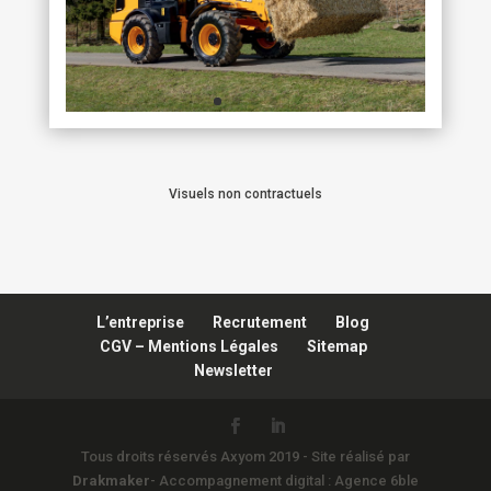
Visuels non contractuels
L’entreprise
Recrutement
Blog
CGV – Mentions Légales
Sitemap
Newsletter
Tous droits réservés Axyom 2019 - Site réalisé par
Drakmaker
- Accompagnement digital : Agence 6ble