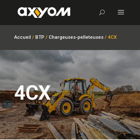
Accueil
/
BTP
/
Chargeuses-pelleteuses
/ 4CX
4CX