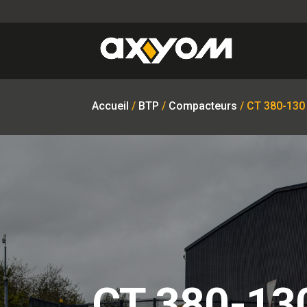
Accueil
/
BTP
/
Compacteurs
/ CT 380-130
CT 380-13