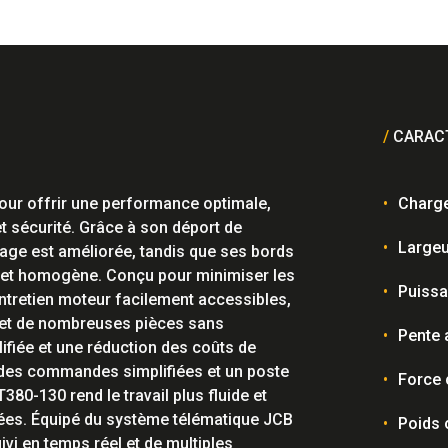
/
CARACT
ur offrir une performance optimale,
Charge
é et sécurité. Grâce à son déport de
Largeu
ctage est améliorée, tandis que ses bords
se et homogène. Conçu pour minimiser les
Puissa
entretien moteur facilement accessibles,
 et de nombreuses pièces sans
Pente 
lifiée et une réduction des coûts de
, des commandes simplifiées et un poste
Force 
380-130 rend le travail plus fluide et
ées. Équipé du système télématique JCB
Poids 
ivi en temps réel et de multiples