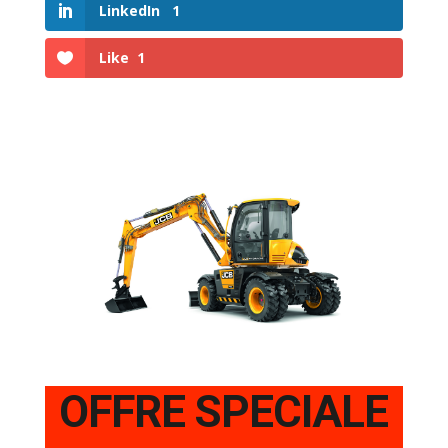
LinkedIn
1
Like
1
OFFRE SPECIALE